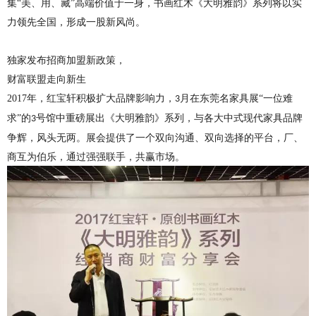
集
“美、用、藏”高端价值于一身，书画红木《大明雅韵》系列将以实
力领先全国，形成一股新风尚。
独家发布招商加盟新政策，
财富联盟走向新生
2017
年，红宝轩积极扩大品牌影响力，
月在东莞名家具展“一位难
3
求”的
号馆中重磅展出《大明雅韵》系列，与各大中式现代家具品牌
3
争辉，风头无两。展会提供了一个双向沟通、双向选择的平台，厂、
商互为伯乐，通过强强联手，共赢市场。