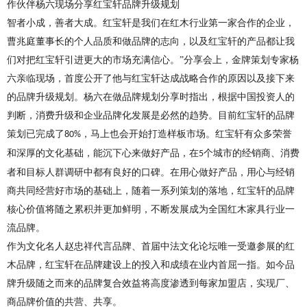
作伙伴杨六现场分享红宝轩品牌升级规划
智者小成，善者大成。红宝轩是我们在红木行业第一家合作的企业，
曹兆庭董事长的个人品质和做品牌的志向，以及红宝轩的产品都让我
们对把红宝轩引进更大的市场充满信心。
”分享会上，金牌策划专家杨
六亲临现场，首度公开了他与红宝轩达成战略合作的原因以及接下来
的品牌升级规划。杨六在做品牌规划分享时指出，根据中国投资人的
判断，消费升级和企业品牌化发展是必然的趋势。目前红宝轩的品牌
策划已完成了
，马上也会开始打造样板市场。红宝轩有众多荣誉
80%
和深厚的文化基础，能沉下心来做好产品，在
个城市的经销商、消费
5
者和目标人群调研中都有良好的口碑。在用心做好产品，用心与经销
商共同经营好市场的基础上，随着一系列策划的落地，红宝轩的品牌
核心价值将随之累积并更加鲜明，不断发展成为全国红木家具行业一
流品牌。
作为文化名人赵忠祥代言品牌、首届中法文化论坛唯一受邀参展的红
木品牌，红宝轩在品牌建设上的投入和成绩在业内首屈一指。如今品
牌升级随之而来的品牌复合效益将高度渗透到每家加盟店，实现厂、
商品牌价值的共营、共享。